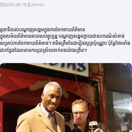
2026-06-18
Admin
តួនាទីរបស់បណ្តាញសង្គមក្នុងការចែកចាយព័ត៌មាន
ក្នុងសម័យព័ត៌មាននាពេលបច្ចុប្បន្ន បណ្តាញសង្គមក្លាយជាឧបករណ៍សំខាន់
សម្រាប់ការចែកចាយព័ត៌មាន។ វាមិនត្រឹមតែជារៀនសូត្រប៉ុណ្ណោះ ប៉ុន្តែថែមទាំង
ជាកន្លែងដែលមានការប្រាស្រ័យទាក់ទងយ៉ាងច្រើន។