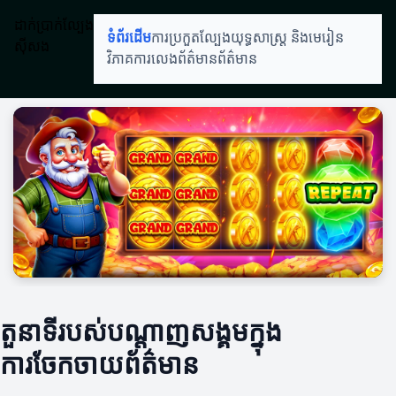
ដាក់ប្រាក់ល្បែង
ទំព័រដើម
ការប្រកួតល្បែង
យុទ្ធសាស្ត្រ និងមេរៀន
ស៊ីសង
វិភាគការលេង
ព័ត៌មានព័ត៌មាន
តួនាទីរបស់បណ្តាញសង្គមក្នុង
ការចែកចាយព័ត៌មាន