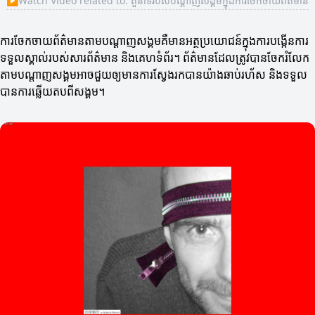
▶
Watch Video related to: តួនាទីរបស់បណ្តាញសង្គមក្នុងការចែកចាយព័ត៌មាន
ការចែកចាយព័ត៌មានតាមបណ្តាញសង្គមគឺមានអត្ថប្រយោជន៍ក្នុងការបង្កើនការ
ទទួលស្គាល់របស់សារព័ត៌មាន និងគេហទំព័រ។ ព័ត៌មានដែលត្រូវបានចែករំលែក
តាមបណ្តាញសង្គមអាចជួយឲ្យមានការស្វែងរកបានយ៉ាងឆាប់រហ័ស និងទទួល
បានការឆ្លើយតបពីសង្គម។