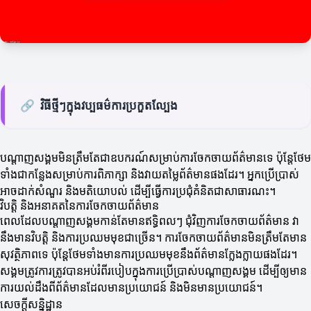
🔗
វិធីថ្មីៗក្នុងវប្បធម៌ការប្រកួតល្បែង
បណ្តាញសង្គមមិនត្រឹមតែជាឧបករណ៍សម្រាប់ការចែកចាយព័ត៌មានទេ ប៉ុន្តែថែម
ទាំងជាកន្លែងសម្រាប់ការពិភាក្សា និងវាយតម្លៃព័ត៌មានផងដែរ។ អ្នកប្រើប្រាស់
អាចដាក់សំណួរ និងមតិយោបល់ ដើម្បីធ្វើការប្រជុំគំនិតជាសាធារណះ។
វិបត្តិ និងអនាគតនៃការចែកចាយព័ត៌មាន
ពេលដែលបណ្តាញសង្គមកាន់តែមានឥទ្ធិពលៗ ជុំវិញការចែកចាយព័ត៌មាន វា
នឹងមានវិបត្តិ និងការប្រឈមមុខជាច្រើន។ ការចែកចាយព័ត៌មានមិនត្រឹមតែមាន
សុវត្ថិភាពទេ ប៉ុន្តែថែមទាំងមានការប្រឈមមុខនឹងព័ត៌មានក្លែងក្លាយផងដែរ។
សង្គមត្រូវការត្រូវបានអប់រំពីរបៀបក្នុងការប្រើប្រាស់បណ្តាញសង្គម ដើម្បីឲ្យមាន
ការយល់ដឹងពីព័ត៌មានដែលមានប្រយោជន៍ និងមិនមានប្រយោជន៍។
សេចក្តីសន្និដ្ឋាន