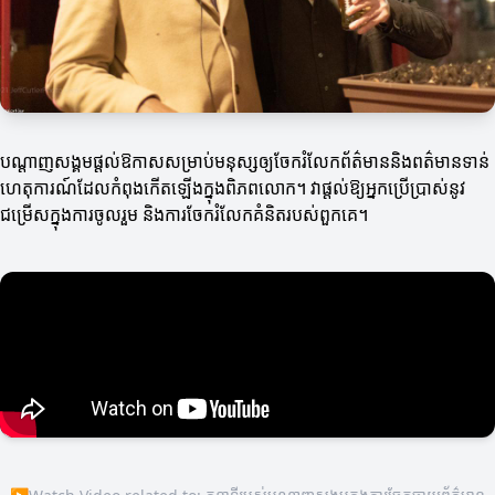
បណ្តាញសង្គមផ្តល់ឱកាសសម្រាប់មនុស្សឲ្យចែករំលែកព័ត៌មាននិងពត៌មានទាន់
ហេតុការណ៍ដែលកំពុងកើតឡើងក្នុងពិភពលោក។ វាផ្តល់ឱ្យអ្នកប្រើប្រាស់នូវ
ជម្រើសក្នុងការចូលរួម និងការចែករំលែកគំនិតរបស់ពួកគេ។