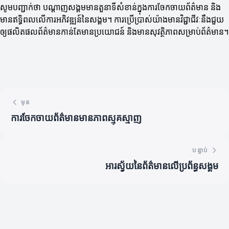
សូមបញ្ជាក់ថា បណ្តាញសង្គមមានតួនាទីសំខាន់ក្នុងការចែកចាយព័ត៌មាន និង
មានឥទ្ធិពលលើការអភិវឌ្ឍន៍នៃសង្គម។ ការប្រើប្រាស់យ៉ាងមានវិជ្ជាជីវៈនឹងជួយ
ឲ្យផលិតផលព័ត៌មានកាន់តែមានប្រយោជន៍ និងមានសុវត្ថិភាពសម្រាប់ព័ត៌មាន។
មុន
ការចែកចាយព័ត៌មានមានភាពស្មុគស្មាញ
បន្ទាប់
អារស្វ័យនៃព័ត៌មានលើប្រព័ន្ធសង្គម