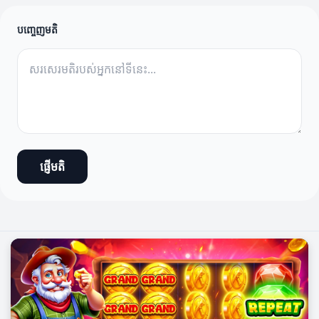
បញ្ចេញមតិ
ផ្ញើមតិ