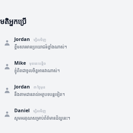
មតិអ្នកប្រើ
Jordan
ម្សិលមិញ
ខ្លឹមសារមានប្រយោជន៍ខ្លាំងណាស់។
Mike
មុននេះបន្តិច
ខ្ញុំពិតជាចូលចិត្តអានវាណាស់។
Jordan
៣ ថ្ងៃមុន
នឹងតាមដានរាល់អត្ថបទបន្តទៀត។
Daniel
ម្សិលមិញ
សូមអរគុណសម្រាប់ព័ត៌មានដ៏ល្អនេះ។