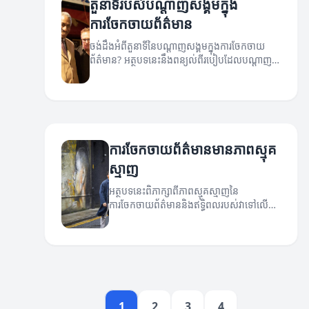
តួនាទីរបស់បណ្តាញសង្គមក្នុង
ការចែកចាយព័ត៌មាន
ចង់ដឹងអំពីតួនាទីនៃបណ្តាញសង្គមក្នុងការចែកចាយ
ព័ត៌មាន? អត្ថបទនេះនឹងពន្យល់ពីរបៀបដែលបណ្តាញ
សង្គមបានផ្លាស់ប្តូរ និងប្រើប្រាស់ការចែកចាយព័ត៌មាន
នៅក្នុងសង្គម។
ការចែកចាយព័ត៌មានមានភាពស្មុគ
ស្មាញ
អត្ថបទនេះពិភាក្សាពីភាពស្មុគស្មាញនៃ
ការចែកចាយព័ត៌មាននិងឥទ្ធិពលរបស់វាទៅលើ
សង្គម។
1
2
3
4