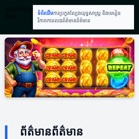
ដាក់ប្រាក់ល្បែង
ទំព័រដើម
ការប្រកួតល្បែង
យុទ្ធសាស្ត្រ និងមេរៀន
ស៊ីសង
វិភាគការលេង
ព័ត៌មានព័ត៌មាន
ព័ត៌មានព័ត៌មាន