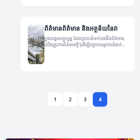
ព័ត៌មានព័ត៌មាន និងអត្ថន័យនៃវា
ក្នុងសង្គមបច្ចុប្បន្ន ដែលព្រាសន៍ទាក់ទងនឹងព័ត៌មាន,
យើងត្រូវការព័ត៌មានថ្មីៗដើម្បីរក្សាបាននូវការទំនាក់
ទំនងជាមួយពិភពលោក។
1
2
3
4