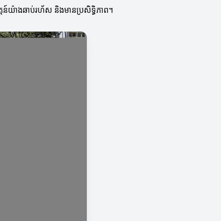
តន៍យ៉ាងឆាប់រហ័ស និងមានប្រសិទ្ធិភាព។