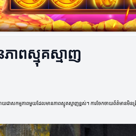
ភាពស្មុគស្មាញ
នក្លាយជាសកម្មភាពមួយដែលមានភាពស្មុគស្មាញខ្ពស់។ ការចែកចាយព័ត៌មានមិនត្