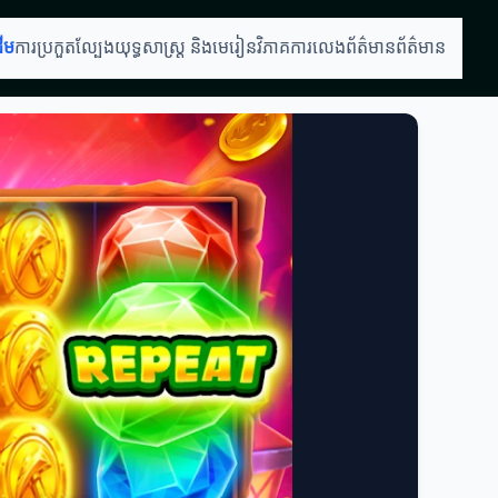
ដើម
ការប្រកួតល្បែង
យុទ្ធសាស្ត្រ និងមេរៀន
វិភាគការលេង
ព័ត៌មានព័ត៌មាន