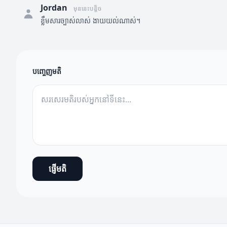
Jordan
មុននេះបន្តិច
ខ្លឹមសារច្បាស់លាស់ ងាយយល់ណាស់។
បញ្ចេញមតិ
ផ្ញើមតិ