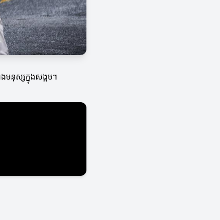
ាងមនុស្សក្នុងសង្គម។