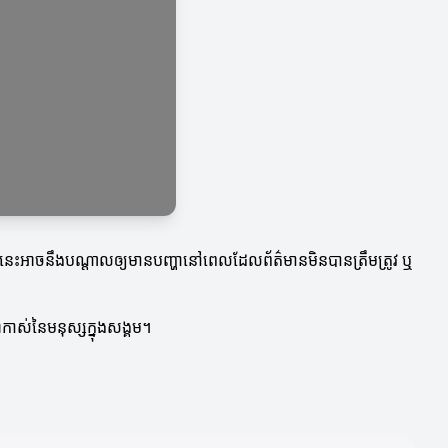
ទ្យានេះអាចនឹងបណ្តាលឲ្យមានបញ្ហានៅពេលដែលព័ត៌មានមិនបានត្រឹមត្រូវ ឬ
កាស់នៃមនុស្សក្នុងសង្គម។