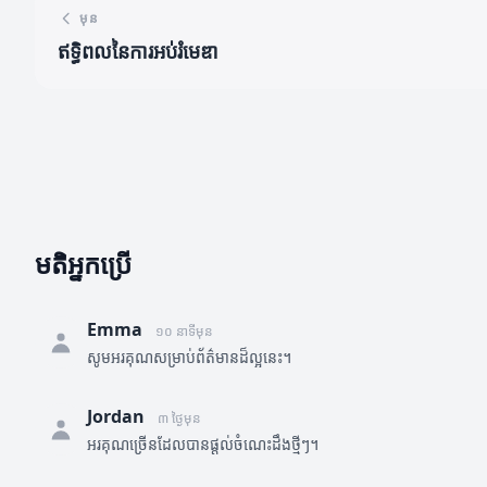
មុន
ឥទ្ធិពលនៃការអប់រំមេឌា
មតិអ្នកប្រើ
Emma
១០ នាទីមុន
សូមអរគុណសម្រាប់ព័ត៌មានដ៏ល្អនេះ។
Jordan
៣ ថ្ងៃមុន
អរគុណច្រើនដែលបានផ្តល់ចំណេះដឹងថ្មីៗ។