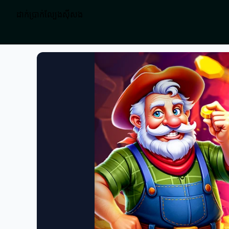
ដាក់ប្រាក់ល្បែងស៊ីសង