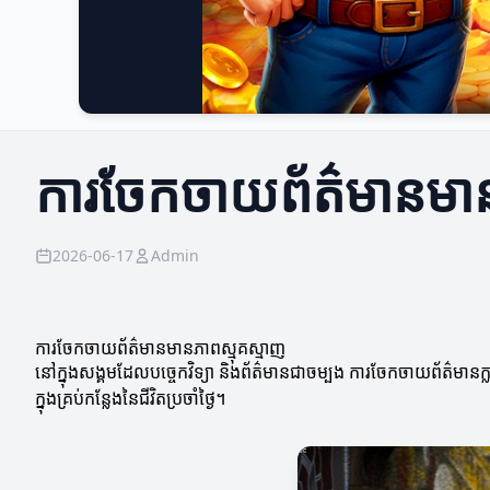
ការចែកចាយព័ត៌មានមាន
2026-06-17
Admin
ការចែកចាយព័ត៌មានមានភាពស្មុគស្មាញ
នៅក្នុងសង្គមដែលបច្ចេកវិទ្យា និងព័ត៌មានជាចម្បង ការចែកចាយព័ត៌មា
ក្នុងគ្រប់កន្លែងនៃជីវិតប្រចាំថ្ងៃ។