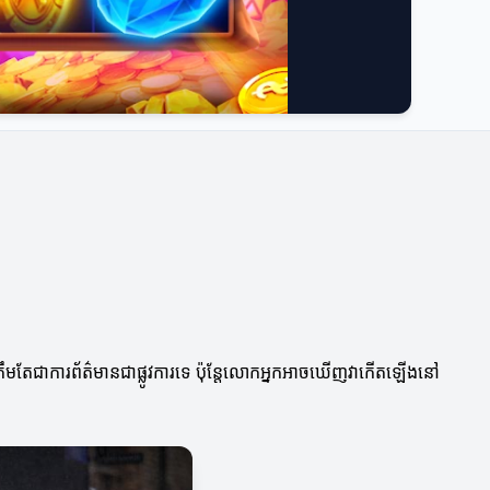
រឹមតែជាការព័ត៌មានជាផ្លូវការទេ ប៉ុន្តែលោកអ្នកអាចឃើញវាកើតឡើងនៅ