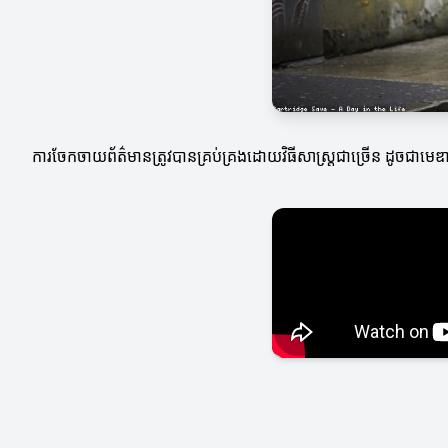
ការចែកចាយព័ត៌មានត្រូវបានគ្រប់គ្រងដោយវិធីសាស្ត្រជាច្រើន ដូចជាមេឌា