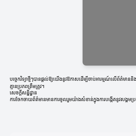
បច្ចេកវិទ្យាថ្មីៗបានផ្តល់ឱ្យយើងនូវឱកាសដើម្បីចាប់អារម្មណ៍លើព័ត៌
គ្មានប្រភពត្រឹមត្រូវ។
សេចក្ដីសន្និដ្ឋាន
ការចែកចាយព័ត៌មានមានការចូលរួមយ៉ាងសំខាន់ក្នុងការបង្កើតនូវសង្គមប