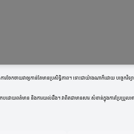
មាននិងការចែកចាយវាឲ្យកាន់តែមានប្រសិទ្ធិភាព។ ទោះជាយ៉ាងណាក៏ដោយ បច្ចេកវិ
្រកបដោយពត៌មាន និងការយល់ដឹង។ វាពិតជាមានសារៈសំខាន់ក្នុងការប្រែប្រួលអា