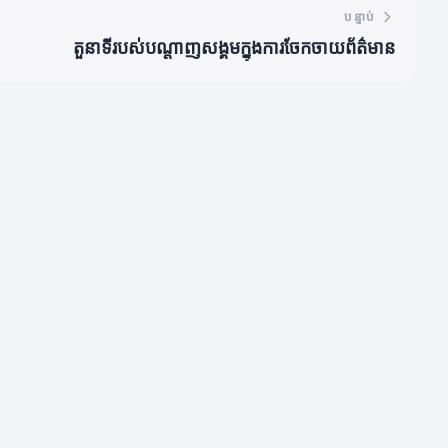
បន្ទាប់
តួនាទីរបស់បណ្តាញសង្គមក្នុងការចែកចាយព័ត៌មាន