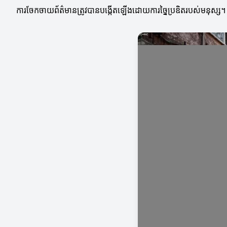
ការចែកចាយព័ត៌មានត្រូវបានបង្កើតឡើងដោយការច្នៃប្រឌិតរបស់មនុស្ស។ ឧ