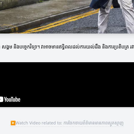
 សង្គម និងបច្ចេកវិទ្យា។ វាអាចមានឥទ្ធិពលដល់ការយល់ដឹង និងការប្រតិបត្រ រវ
▶
Watch Video related to: ការចែកចាយព័ត៌មានមានភាពស្មុគស្មាញ