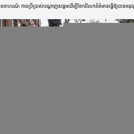
ទាហរណ៍ ការប្រើប្រាស់បណ្តាញសង្គមដើម្បីចែករំលែកព័ត៌មានធ្វើឱ្យបានអនុវត្