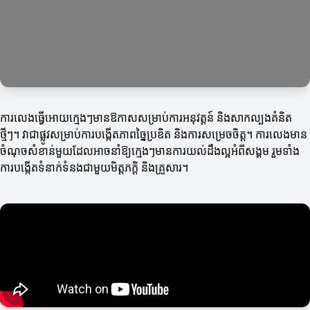
ការលេងធ្វើអោយក្មេងៗមានឱកាសសម្រាប់ការអនុវត្តន៍ និងសាកល្បងគំនិត
ថ្មីៗ។ វាជាផ្លូវសម្រាប់ការបង្កើតភាពច្នៃប្រឌិត និងការសម្រេចចិត្ត។ ការលេងមាន
ចំណុចសំខាន់មួយដែលអាចនាំឱ្យក្មេងៗមានការយល់ដឹងល្អអំពីសង្គម រួមទាំង
ការបង្កើតទំនាក់ទំនងជាមួយមិត្តភក្តិ និងគ្រួសារ។