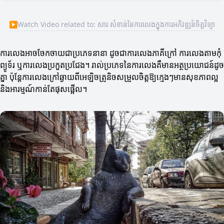
▶
Watch Video related to: សារៈសំខាន់នៃការលេងក្នុងការអភិវឌ្ឍន៍ចិត្តវិទ្យា
ការលេងអាចចែកចាយជាប្រភេទនានា ដូចជាការលេងភាគីក្រៅ ការលេងតាមកុំ
ព្យូទ័រ ឬការលេងប្រកួតប្រជែង។ រាល់ប្រភេទនៃការលេងគឺមានអត្ថប្រយោជន៍ដូច
គ្នា ប៉ុន្តែការលេងក្រៅឆ្ងាយពីអេឡិចត្រូនិចសម្រួលចិត្តឱ្យក្មេងៗមានសុខភាពល្អ
និងអារម្មណ៍កាន់តែផុសផ្អើល។