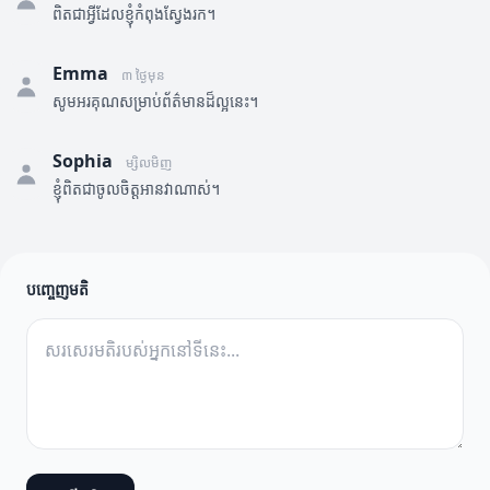
ពិតជាអ្វីដែលខ្ញុំកំពុងស្វែងរក។
Emma
៣ ថ្ងៃមុន
សូមអរគុណសម្រាប់ព័ត៌មានដ៏ល្អនេះ។
Sophia
ម្សិលមិញ
ខ្ញុំពិតជាចូលចិត្តអានវាណាស់។
បញ្ចេញមតិ