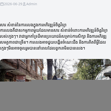
2026-06-29
Admin
សារៈសំខាន់នៃការលេងក្នុងការអភិវឌ្ឍន៍ចិត្តវិទ្យា
ការលេងគឺជាសកម្មភាពមួយដែលមានសារៈសំខាន់ចំពោះការអភិវឌ្ឍន៍ចិត្តវិទ្យា
របស់ក្មេងៗ។ វាជាអ្នកគាំទ្រដ៏មានប្រយោជន៍សម្រាប់ការសិក្សា និងការអភិវឌ្ឍ
សមត្ថភាពជាច្រើន។ ការលេងអាចជួយបង្កើនចំណេះដឹង និងការគិតពីអ្វីដែល
ក្មេងៗមិនអាចចូលរួមបាននៅពេលដែលពួកគេមិនបានលេង។