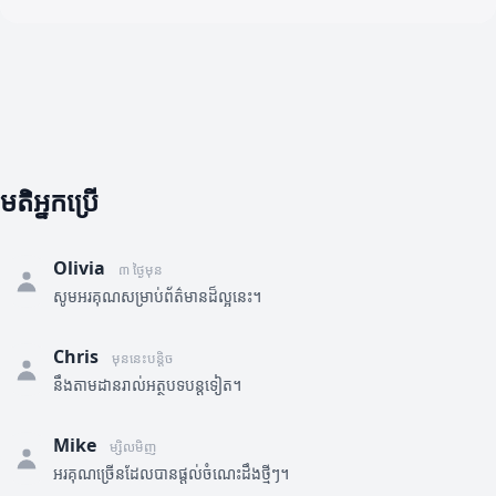
មតិអ្នកប្រើ
Olivia
៣ ថ្ងៃមុន
សូមអរគុណសម្រាប់ព័ត៌មានដ៏ល្អនេះ។
Chris
មុននេះបន្តិច
នឹងតាមដានរាល់អត្ថបទបន្តទៀត។
Mike
ម្សិលមិញ
អរគុណច្រើនដែលបានផ្តល់ចំណេះដឹងថ្មីៗ។