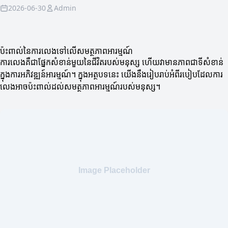
2026-06-30
Admin
ប៉ះពាល់នៃការលេងទៅលើសមត្ថភាពអារម្មណ៍
ការលេងគឺជាផ្នែកសំខាន់មួយនៃជីវិតរបស់មនុស្ស ហើយវាមានភាពជាទីសំខាន់
ក្នុងការអភិវឌ្ឍន៍អារម្មណ៍។ ក្នុងអត្ថបទនេះ យើងនឹងរៀបរាប់អំពីរបៀបដែលការ
លេងអាចប៉ះពាល់ដល់សមត្ថភាពអារម្មណ៍របស់មនុស្ស។