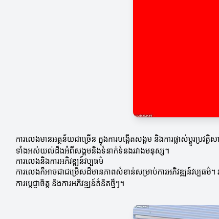
ការលេងមានអត្ថន័យជាច្រើន ក្នុងការបង្កើតសង្គម និងការផ្លាស់ប្តូរប្រវ
ទាំងអស់យល់ដឹងអំពីសង្គមនិងទំនាក់ទំនងរវាងមនុស្ស។
ការលេងនិងការអភិវឌ្ឍន៍វប្បធម៌
ការលេងក៏អាចជាជម្រើសដ៏មានភាពសំខាន់សម្រាប់ការអភិវឌ្ឍន៍វប្បធម៌។ វាអា
ការប្តេជ្ញាចិត្ត និងការអភិវឌ្ឍន៍គំនិតថ្មីៗ។