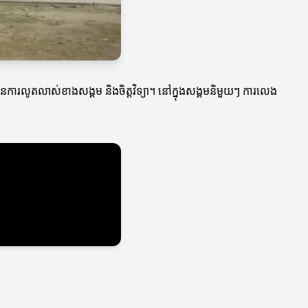
យមានការលូតលាស់ខាងសង្គម និងចិត្តវិទ្យា។ នៅក្នុងសង្គមនិមួយៗ ការលេង