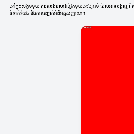
នៅក្នុងសង្គមមួយ ការលេងអាចជាផ្នែកមួយនៃវប្បធម៌ ដែលអាចបង្ហាញព
ទំនាក់ទំនង និងការបញ្ជាក់អំពីអត្តសញ្ញាណ។