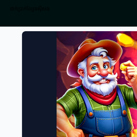
ដាក់ប្រាក់ល្បែងស៊ីសង