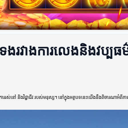
ទងរវាងការលេងនិងវប្បធម
ពីការរស់នៅ និងវិជ្ជាជីវៈរបស់មនុស្ស។ នៅក្នុងអត្ថបទនេះយើងនឹងពិចារណាអំពី