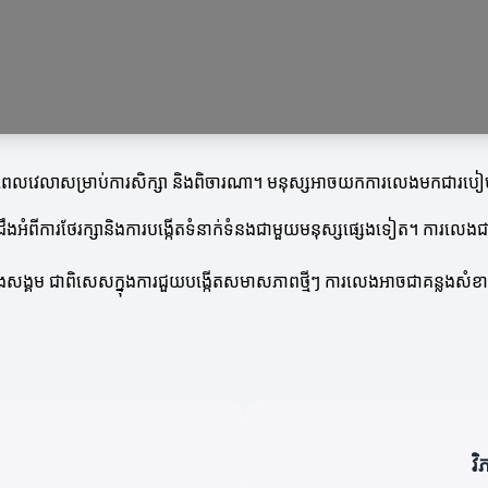
វេលាសម្រាប់ការសិក្សា និងពិចារណា។ មនុស្សអាចយកការលេងមកជារបៀបសម្រាប់
ដឹងអំពីការថែរក្សានិងការបង្កើតទំនាក់ទំនងជាមួយមនុស្សផ្សេងទៀត។ ការលេង
និងសង្គម ជាពិសេសក្នុងការជួយបង្កើតសមាសភាពថ្មីៗ ការលេងអាចជាគន្លងសំខាន
វ