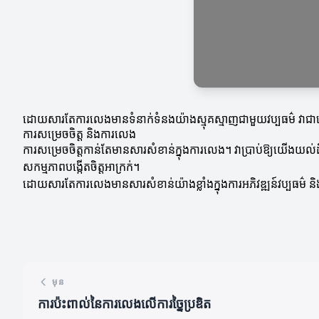
ដោយសារតែការលេងមានទំនាក់ទំនងយ៉ាងស្មុគស្មាញជាមួយវប្បធម៌ វាជាពេល
ការសម្រេចចិត្ត និងការលេង
ការសម្រេចចិត្តកាន់តែមានសារសំខាន់ក្នុងការលេង។ វាប្រាប់ឱ្យយើងយល់
សកម្មភាពបង្កើតចិត្តអាក្រក់។
ដោយសារតែការលេងមានសារសំខាន់យ៉ាងខ្លាំងក្នុងការអភិវឌ្ឍន៍វប្បធម៌ 
មុន
ការប៉ះពាល់នៃការលេងលើការច្នៃប្រឌិត