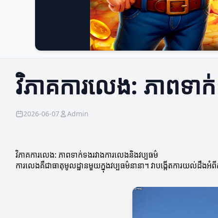
វិភាគការលេង: ភាពទាក់
2026-06-07
Admin
វិភាគការលេង: ភាពទាក់ទងរវាងការលេងនិងវប្បធម៌
ការលេងគឺជា​ធាតុមូលដ្ឋានមួយក្នុងវប្បធម៌នានា។ វាបង្កើតការយល់ដឹងអំ