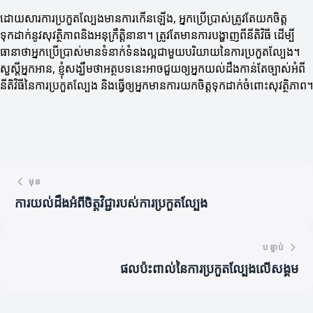
ដោយសារការប្រកួតល្បែងមានការកើនឡើង, អ្នកប្រើប្រាស់ត្រូវតែយកចិត្ត
ទុកដាក់នូវសុវត្ថិភាពនិងអនុក្រឹតិ្តនានា។ ត្រូវតែមានការបង្ហាញពីនីតិវិធី ដើម្បី
ធានាថាអ្នកប្រើប្រាស់មានទំនាក់ទំនងល្អជាមួយបរិយាយនៃការប្រកួតល្បែង។
សួស្តីអ្នកអាន, ខ្ញុំសង្ឃឹមថាអត្ថបទនេះអាចជួយឲ្យអ្នកយល់ដឹងកាន់តែច្បាស់អំពី
នីតិវិធីនៃការប្រកួតល្បែង និងធ្វើឲ្យអ្នកមានការយកចិត្តទុកដាក់ចំពោះសុវត្ថិភាព។
មុន
ការយល់ដឹងអំពីចិត្តវិជ្ជារបស់ការប្រកួតល្បែង
បន្ទាប់
ផលប៉ះពាល់នៃការប្រកួតល្បែងលើសង្គម