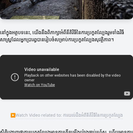
នៅក្នុងអត្ថបទនេះ, យើងនឹងពិភាក្សាអំពីនីតិវិធីនៃការប្រកួតល្បែងរួមទាំងវិធី
សាស្ត្រដែលអ្នកប្រារព្ធបានរៀបចំសម្រាប់ការប្រកួតល្បែងសុវត្ថិភាព។
▶
Watch Video related to: ការយល់ដឹងអំពីនីតិវិធីនៃការប្រកួតល្បែង
ស្ថិតិបង្ហាញថាការប្រកួតល្បែងមានការកើនឡើងយ៉ាងឆាប់រហ័ស, ហើយមានការ