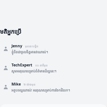
មតិអ្នកប្រើ
Jenny
មុននេះបន្តិច
ខ្ញុំពិតជាចូលចិត្តអានវាណាស់។
TechExpert
១០ នាទីមុន
សូមអរគុណសម្រាប់ព័ត៌មានដ៏ល្អនេះ។
Mike
២ ម៉ោងមុន
អត្ថបទល្អណាស់! អរគុណសម្រាប់ការចែករំលែក។