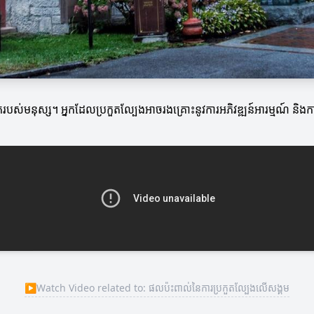
ស់មនុស្ស។ អ្នកដែលប្រកួតល្បែងអាចរងគ្រោះនូវការអភិវឌ្ឍន៍អារម្មណ៍ និងការស្
▶
Watch Video related to: ផលប៉ះពាល់នៃការប្រកួតល្បែងលើសង្គម