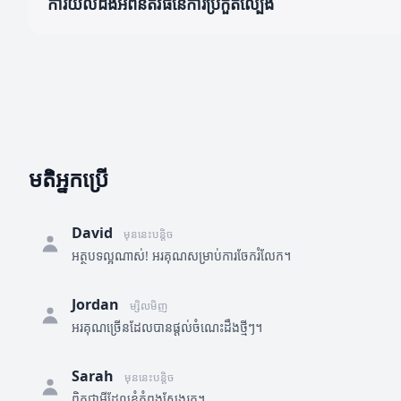
ការយល់ដឹងអំពីនីតិវិធីនៃការប្រកួតល្បែង
មតិអ្នកប្រើ
David
មុននេះបន្តិច
អត្ថបទល្អណាស់! អរគុណសម្រាប់ការចែករំលែក។
Jordan
ម្សិលមិញ
អរគុណច្រើនដែលបានផ្តល់ចំណេះដឹងថ្មីៗ។
Sarah
មុននេះបន្តិច
ពិតជាអ្វីដែលខ្ញុំកំពុងស្វែងរក។