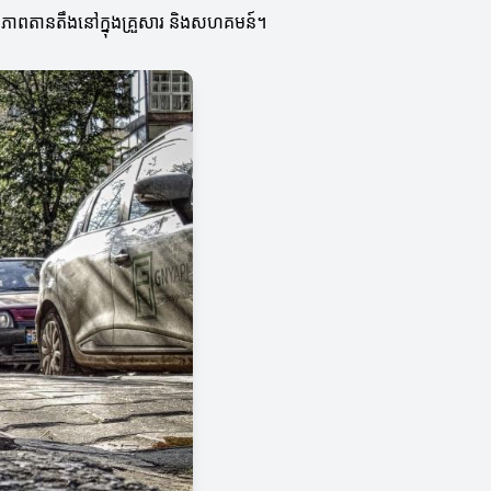
ានភាពតានតឹងនៅក្នុងគ្រួសារ និងសហគមន៍។