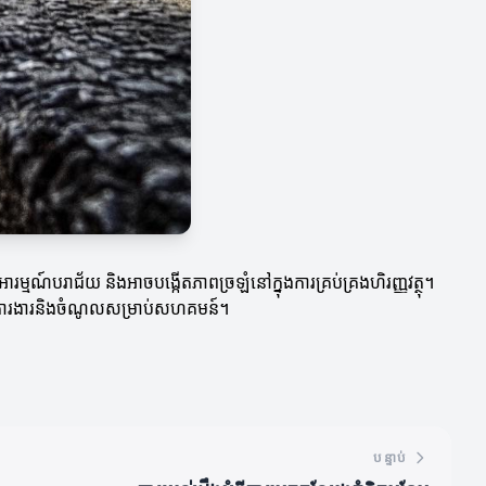
អារម្មណ៍បរាជ័យ និងអាចបង្កើតភាពច្រឡំ​នៅក្នុងការគ្រប់គ្រងហិរញ្ញវត្ថុ។
កើតការងារនិងចំណូលសម្រាប់សហគមន៍។
បន្ទាប់