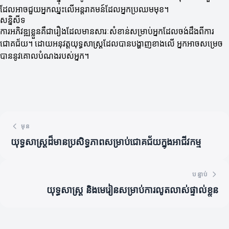
ដែលអាចជួយអ្នកឈ្នះលើអន្តរាគមន៍ដែលអ្នកប្រឈមមុខ។
សន្និសីទ
ការអភិវឌ្ឍខ្លួនគឺជារឿងដែលមានសារៈសំខាន់សម្រាប់អ្នកដែលចង់ដឹងពីការ
ជោគជ័យ។ ដោយអនុវត្តយុទ្ធសាស្ត្រដែលបានបង្ហាញខាងលើ អ្នកអាចសម្រេច
បាននូវគោលបំណងរបស់អ្នក។
មុន
យុទ្ធសាស្ត្រដ៏មានប្រសិទ្ធភាពសម្រាប់ជោគជ័យក្នុងអាជីវកម្ម
បន្ទាប់
យុទ្ធសាស្ត្រ និងមេរៀនសម្រាប់ការលូតលាស់ផ្ទាល់ខ្លួន