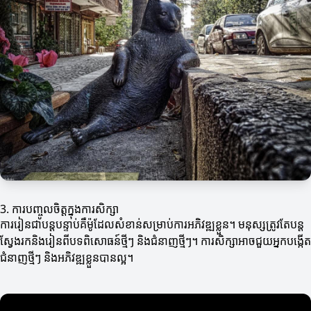
3. ការបញ្ចូលចិត្តក្នុងការសិក្សា
ការរៀនជាបន្តបន្ទាប់គឺម៉ូដែលសំខាន់សម្រាប់ការអភិវឌ្ឍខ្លួន។ មនុស្សត្រូវតែបន្ត
ស្វែងរកនិងរៀនពីបទពិសោធន៍ថ្មីៗ និងជំនាញថ្មីៗ។ ការសិក្សាអាចជួយអ្នកបង្កើត
ជំនាញថ្មីៗ និងអភិវឌ្ឍខ្លួនបានល្អ។