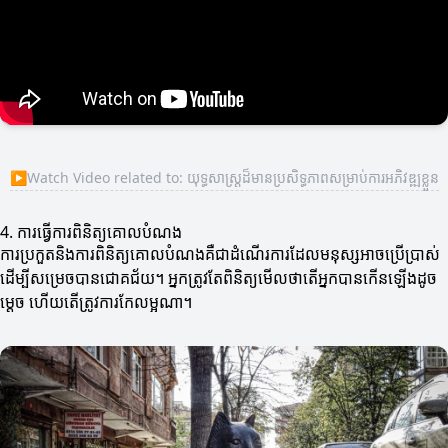
▶
Watch Video related to: យុទ្ធសាស្ត្រដ៏មានប្រសិទ្ធភាពសម្រាប់ការអភិវឌ្ឍខ្លួន
4. ការធ្វើការពិនិត្យគោលបំណង
ការប្រកួតនិងការពិនិត្យគោលបំណងគឺជាដំណើរការដែលមនុស្សអាចប្រើប្រាស់
ដើម្បីសម្រេចបានជោគជ័យ។ អ្នកត្រូវតែពិនិត្យមើលថាតើអ្នកបានកើនឡើងដូច
ម្តេច ហើយតើត្រូវការកែលម្អណា។