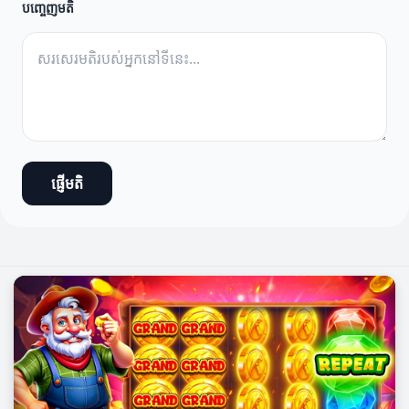
បញ្ចេញមតិ
ផ្ញើមតិ