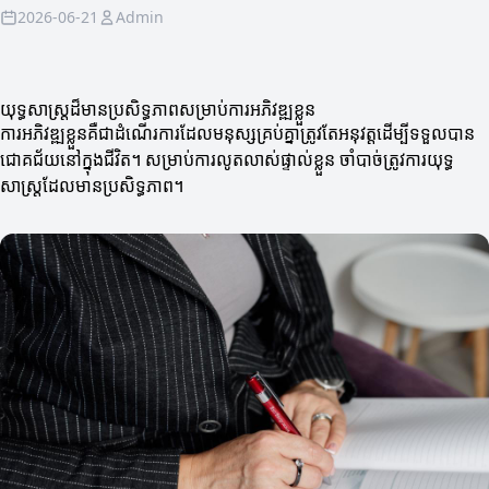
2026-06-21
Admin
យុទ្ធសាស្ត្រដ៏មានប្រសិទ្ធភាពសម្រាប់ការអភិវឌ្ឍខ្លួន
ការអភិវឌ្ឍខ្លួនគឺជាដំណើរការដែលមនុស្សគ្រប់គ្នាត្រូវតែអនុវត្តដើម្បីទទួលបាន
ជោគជ័យនៅក្នុងជីវិត។ សម្រាប់ការលូតលាស់ផ្ទាល់ខ្លួន ចាំបាច់ត្រូវការយុទ្ធ
សាស្ត្រដែលមានប្រសិទ្ធភាព។