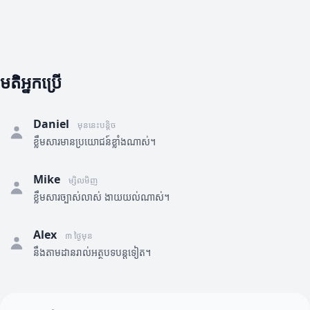
មតិអ្នកប្រើ
Daniel
មុននេះបន្តិច
ខ្លឹមសារមានប្រយោជន៍ខ្លាំងណាស់។
Mike
ម្សិលមិញ
ខ្លឹមសារច្បាស់លាស់ ងាយយល់ណាស់។
Alex
៣ ថ្ងៃមុន
នឹងតាមដានរាល់អត្ថបទបន្តទៀត។