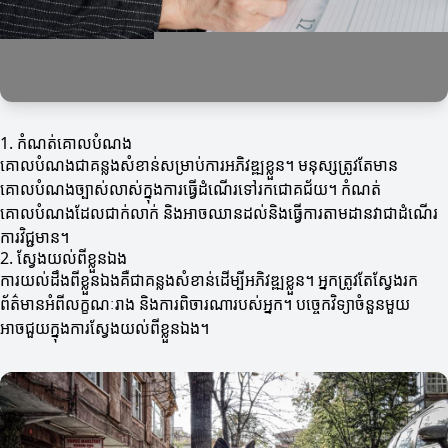
1. កំណត់គោលបំណង
គោលបំណងជាគន្លងសំខាន់សម្រាប់ការអភិវឌ្ឍខ្លួន។ មនុស្សត្រូវតែមាន
គោលបំណងច្បាស់លាស់ក្នុងការធ្វើដំណើរទៅរកជោគជ័យ។ កំណត់
គោលបំណងដែលជាក់លាក់ និងអាចឈានដល់និងធ្វើការតាមដានវាជាដំណើរ
ការវិជ្ជមាន។
2. ស្វែងយល់ពីខ្លួនឯង
ការយល់ដឹងពីខ្លួនឯងគឺជាគន្លងសំខាន់ដើម្បីអភិវឌ្ឍខ្លួន។ អ្នកត្រូវតែស្វែងរក
ព័ត៌មានអំពីលក្ខណៈរាង និងការពិចារណារបស់អ្នក។ បច្ចេកវិទ្យាចំនួនមួយ
អាចជួយក្នុងការស្វែងយល់ពីខ្លួនឯង។