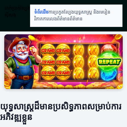
ដាក់ប្រាក់ល្បែង
ទំព័រដើម
ការប្រកួតល្បែង
យុទ្ធសាស្ត្រ និងមេរៀន
ស៊ីសង
វិភាគការលេង
ព័ត៌មានព័ត៌មាន
យុទ្ធសាស្ត្រដ៏មានប្រសិទ្ធភាពសម្រាប់ការ
អភិវឌ្ឍខ្លួន