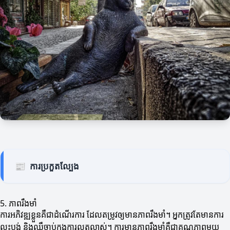
📰
ការប្រកួតល្បែង
5. ភាពរឹងមាំ
ការអភិវឌ្ឍខ្លួនគឺជាដំណើរការ ដែលតម្រូវឲ្យមានភាពរឹងមាំ។ អ្នកត្រូវតែមានការ
លះបង់ និងឈឺចាប់ក្នុងការលូតលាស់។ ការមានភាពរឹងមាំគឺជាគុណភាពមួយ