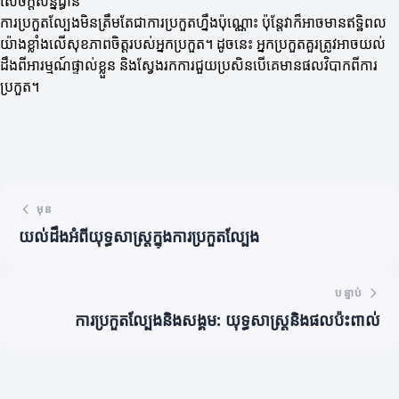
សេចក្តីសន្និដ្ធាន
ការប្រកួតល្បែងមិនត្រឹមតែជាការប្រកួតហ្នឹងប៉ុណ្ណោះ ប៉ុន្តែវាក៏អាចមានឥទ្ឋិពល
យ៉ាងខ្លាំងលើសុខភាពចិត្តរបស់អ្នកប្រកួត។ ដូចនេះ អ្នកប្រកួតគួរត្រូវអាចយល់
ដឹងពីអារម្មណ៍ផ្ទាល់ខ្លួន និងស្វែងរកការជួយប្រសិនបើគេមានផលវិបាកពីការ
ប្រកួត។
មុន
យល់ដឹងអំពីយុទ្ធសាស្ត្រក្នុងការប្រកួតល្បែង
បន្ទាប់
ការប្រកួតល្បែងនិងសង្គម: យុទ្ធសាស្ត្រនិងផលប៉ះពាល់