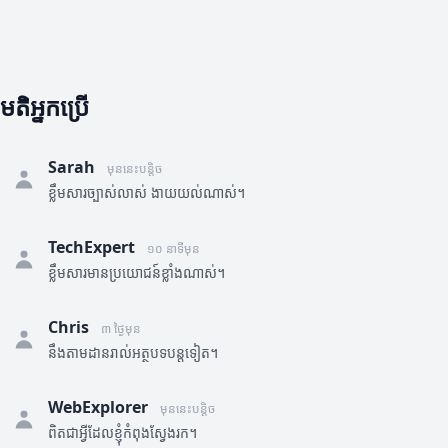
មតិអ្នកប្រើ
Sarah
មុននេះបន្តិច
ខ្លឹមសារច្បាស់លាស់ ងាយយល់ណាស់។
TechExpert
១០ នាទីមុន
ខ្លឹមសារមានប្រយោជន៍ខ្លាំងណាស់។
Chris
៣ ថ្ងៃមុន
នឹងតាមដានរាល់អត្ថបទបន្តទៀត។
WebExplorer
មុននេះបន្តិច
ពិតជាអ្វីដែលខ្ញុំកំពុងស្វែងរក។