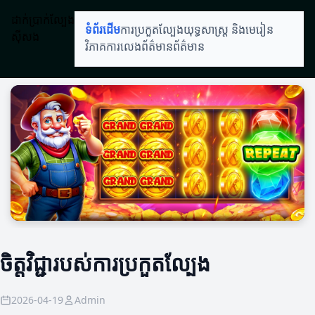
ដាក់ប្រាក់ល្បែង
ទំព័រដើម
ការប្រកួតល្បែង
យុទ្ធសាស្ត្រ និងមេរៀន
ស៊ីសង
វិភាគការលេង
ព័ត៌មានព័ត៌មាន
ចិត្តវិជ្ជារបស់ការប្រកួតល្បែង
2026-04-19
Admin