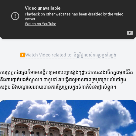
▶
Watch Video related to: ចិត្តវិជ្ជារបស់ការប្រកួតល្បែង
ការប្រកួតល្បែងក៏អាចបង្កើតឲ្យមានបញ្ហាផ្សេងៗដូចជាការសងសឹកក្នុងមុខជីវិត
និងការបាត់បង់ចំណូល។ ជាទូទៅ វាបង្កើតឲ្យមានភាពច្របូកច្របល់នៅក្នុង
សង្គម និងបណ្ដាលអោយមានការប្រែប្រួលក្នុងទំនាក់ទំនងផ្ទាល់ខ្លួន។