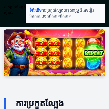
ដាក់ប្រាក់ល្បែង
ទំព័រដើម
ការប្រកួតល្បែង
យុទ្ធសាស្ត្រ និងមេរៀន
ស៊ីសង
វិភាគការលេង
ព័ត៌មានព័ត៌មាន
ការប្រកួតល្បែង