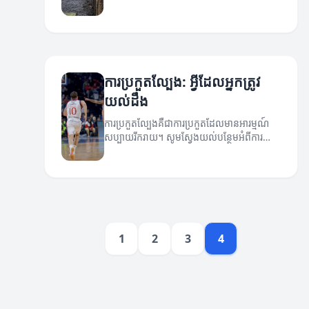
ការប្រកួតល្បែង: អ្វីដែលអ្នកត្រូវ
យល់ដឹង
ការប្រកួតល្បែងគឺជាការប្រកួតដែលមានអារម្មណ៍
សប្បាយរីករាយ។ សូមស្វែងយល់បន្ថែមអំពីការ
ប្រកួតនេះ។
1
2
3
4