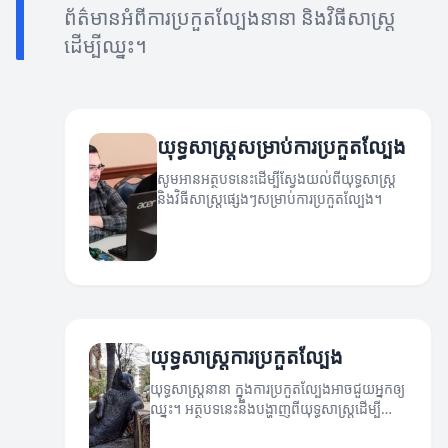
ព័ត៌មានអំពីការប្រកួតល្បែងនានា និងវិធីសាស្ត្រ
ដើម្បីឈ្នះ។
យុទ្ធសាស្ត្រសម្រាប់ការប្រកួតល្បែង
សូមអានអត្ថបទនេះដើម្បីស្វែងយល់ពីយុទ្ធសាស្ត្រ
និងវិធីសាស្ត្រផ្សេងៗសម្រាប់ការប្រកួតល្បែង។
យុទ្ធសាស្ត្រការប្រកួតល្បែង
យុទ្ធសាស្ត្រនានា ក្នុងការប្រកួតល្បែងអាចជួយអ្នកឲ្យ
ឈ្នះ។ អត្ថបទនេះនឹងបង្ហាញពីយុទ្ធសាស្ត្រដើម្បី
ជោគជ័យ។