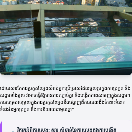
ដោយសារតែការប្រកួតល្បែងសំរាប់អ្នកប្រើប្រាស់ដែលចូលរួមក្នុងការប្រកួត និង
សង្គមទាំងមូល វាអាចធ្វើឱ្យមានការតភ្ជាប់គ្នា និងបង្កើតភាពសាមញ្ញក្នុងសង្គម។
ការសម្របសម្រួលក្នុងការប្រកួតល្បែងនឹងបង្ហាញពីការយល់ដឹងចំពោះទំនាក់
ទំនងនៃអ្នកប្រកួត និងការនិយាយជាមួយគ្នា។
វិភាគអំពីការលេង: សារៈសំខាន់នៃការលេងក្នុងការបង្កើត