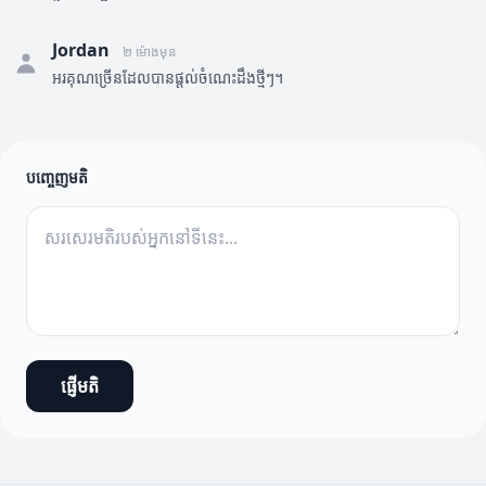
Jordan
២ ម៉ោងមុន
អរគុណច្រើនដែលបានផ្តល់ចំណេះដឹងថ្មីៗ។
បញ្ចេញមតិ
ផ្ញើមតិ